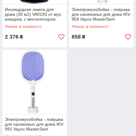
Инсекцидная лампа для
Электромухобойка - ловушка
дома (30 м2) VA0193 от мух,
для насекомых для дома IKV-
комаров, с вентилятором
959 Vayox MasterSem
MasterSem MasterSem
MasterSem
Немає в наявності
Немає в наявності
2 376
858
₴
₴
Электромухобойка - ловушка
для насекомых для дома IKV-
991 Vayox MasterSem
MasterSem