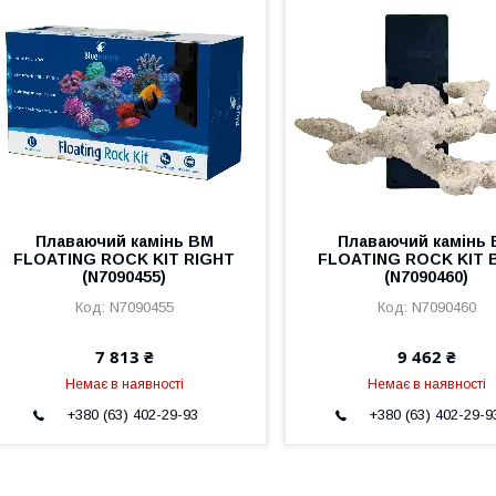
Плаваючий камінь BM
Плаваючий камінь
FLOATING ROCK KIT RIGHT
FLOATING ROCK KIT 
(N7090455)
(N7090460)
N7090455
N7090460
7 813 ₴
9 462 ₴
Немає в наявності
Немає в наявності
+380 (63) 402-29-93
+380 (63) 402-29-9