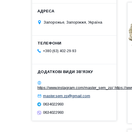
Запорожье, Запоріжжя, Україна
+380 (63) 402-29-93
https://www.instagram.com/master_sem_zp/ https://w
master.sem.zp@gmail.com
0634022993
0634022993