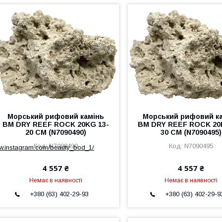
Морський рифовий камінь
Морський рифовий к
BM DRY REEF ROCK 20KG 13-
BM DRY REEF ROCK 20
20 CM (N7090490)
30 CM (N7090495)
N7090490
N7090495
ww.instagram.com/beauty_bod_1/
4 557 ₴
4 557 ₴
Немає в наявності
Немає в наявності
+380 (63) 402-29-93
+380 (63) 402-29-9