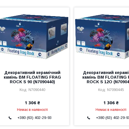
Декоративний керамічний
Декоративний керам
камінь BM FLOATING FRAG
камінь BM FLOATING
ROCK S 90 (N7090440)
ROCK S 12O (N70904
N7090440
N7090445
1 306 ₴
1 306 ₴
Немає в наявності
Немає в наявності
+380 (63) 402-29-93
+380 (63) 402-29-9