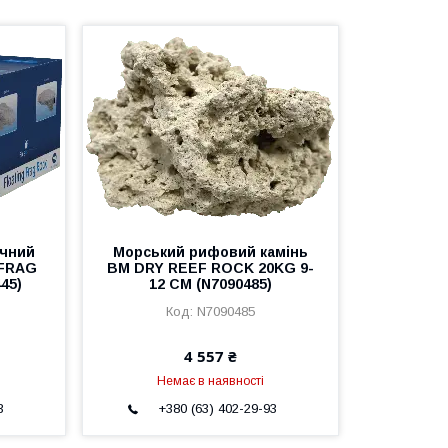
ічний
Морський рифовий камінь
 FRAG
BM DRY REEF ROCK 20KG 9-
45)
12 CM (N7090485)
N7090485
4 557 ₴
Немає в наявності
3
+380 (63) 402-29-93