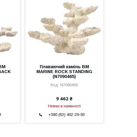
 BM
Плаваючий камінь BM
BACK
MARINE ROCK STANDING
(N7090465)
N7090465
9 462 ₴
Немає в наявності
3
+380 (63) 402-29-93