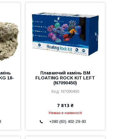
амінь
Плаваючий камінь BM
KG 18-
FLOATING ROCK KIT LEFT
(N7090450)
N7090450
7 813 ₴
Немає в наявності
3
+380 (63) 402-29-93