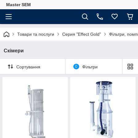
Master SEM
Товари та послуги
Серия "Effect Gold"
Фільтри, помп
Скімери
Сортування
0
Фільтри