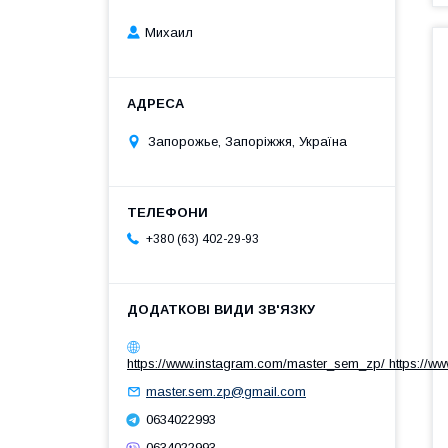
Михаил
Запорожье, Запоріжжя, Україна
+380 (63) 402-29-93
https://www.instagram.com/master_sem_zp/ https://w
master.sem.zp@gmail.com
0634022993
0634022993