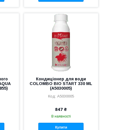
ного
Кондиціонер для води
 AQUA
COLOMBO BIO START 330 ML
855)
(A5030005)
A5030005
847 ₴
В наявності
Купити