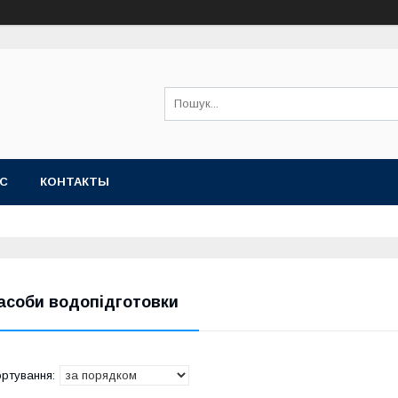
АС
КОНТАКТЫ
асоби водопідготовки