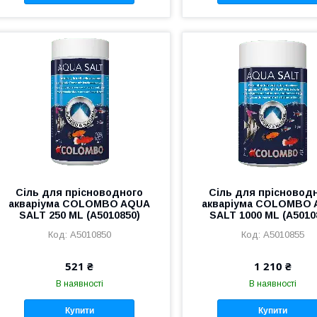
Сіль для прісноводного
Сіль для прісновод
акваріума COLOMBO AQUA
акваріума COLOMBO
SALT 250 ML (A5010850)
SALT 1000 ML (A5010
A5010850
A5010855
521 ₴
1 210 ₴
В наявності
В наявності
Купити
Купити