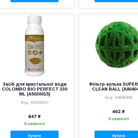
Засіб для кристальної води
Фільтр-кулька SUPER
COLOMBO BIO PERFECT 330
CLEAN BALL (A80404
ML (A5030015)
A8040495
A5030015
402 ₴
847 ₴
В наявності
В наявності
Купити
Купити