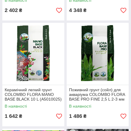
В наявності
В наявності
2 402
4 348
₴
₴
Керамічний легкий грунт
Поживний грунт (сойл) для
COLOMBO FLORA MANO
акваріума COLOMBO FLORA
BASE BLACK 10 L (A5010025)
BASE PRO FINE 2,5 L 2-3 мм
(A5010050)
В наявності
В наявності
1 642
1 486
₴
₴