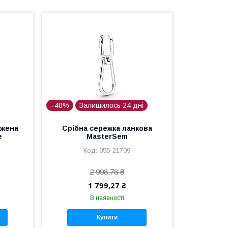
–40%
Залишилось 24 дні
вжена
Срібна сережка ланкова
е
MasterSem
055-21709
2 998,78 ₴
1 799,27 ₴
В наявності
Купити