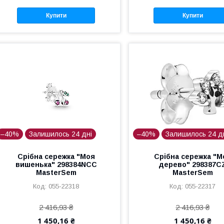
Купити
Купити
–40%
Залишилось 24 дні
–40%
Залишилось 24 д
Срібна сережка "Моя
Срібна сережка "М
вишенька" 298384NCC
дерево" 298387C
MasterSem
MasterSem
055-22318
055-22317
2 416,93 ₴
2 416,93 ₴
1 450,16 ₴
1 450,16 ₴