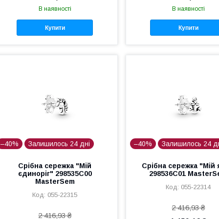
В наявності
В наявності
Купити
Купити
–40%
Залишилось 24 дні
–40%
Залишилось 24 д
Срібна сережка "Мій
Срібна сережка "Мій 
єдиноріг" 298535C00
298536C01 Master
MasterSem
055-22314
055-22315
2 416,93 ₴
2 416,93 ₴