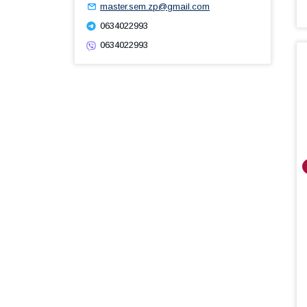
master.sem.zp@gmail.com
0634022993
0634022993