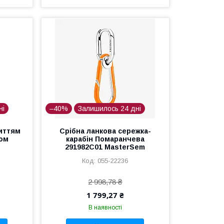
ні
–40%
Залишилось 24 дні
риттям
Срібна ланкова сережка-
том
карабін Помаранчева
291982C01 MasterSem
055-22236
2 998,78 ₴
1 799,27 ₴
В наявності