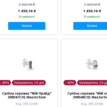
2 416,93 ₴
2 416,93 ₴
1 450,16 ₴
1 450,16 ₴
В наявності
В наявності
Купити
Купити
–40%
Залишилось 24 дні
–40%
Залишилось 24 д
Срібна сережка "Мій Прайд"
Срібна сережка "Мій о
298547C01 MasterSem
298548C01 Master
055-22309
055-22308