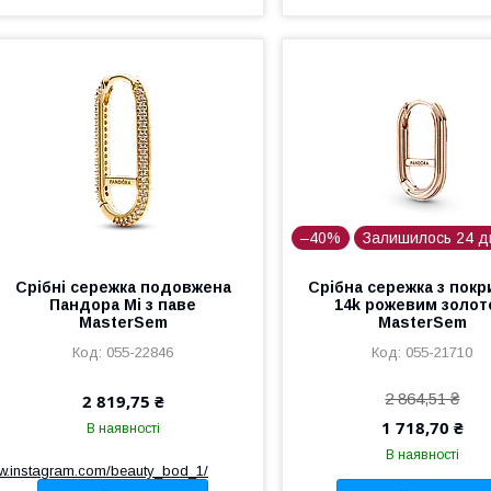
–40%
Залишилось 24 д
Срібні сережка подовжена
Срібна сережка з пок
Пандора Мі з паве
14k рожевим золо
MasterSem
MasterSem
055-22846
055-21710
2 864,51 ₴
2 819,75 ₴
1 718,70 ₴
В наявності
В наявності
ww.instagram.com/beauty_bod_1/