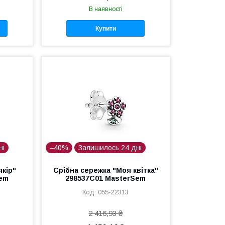
В наявності
Купити
ні
–40%
Залишилось 24 дні
якір"
Срібна сережка "Моя квітка"
Sem
298537C01 MasterSem
055-22313
2 416,93 ₴