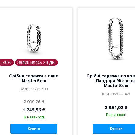
–40%
Залишилось 24 дні
Срібна сережка з паве
Срібні сережка подо
MasterSem
Пандора Мі з пав
MasterSem
055-21708
055-22845
2 909,26 ₴
2 954,02 ₴
1 745,56 ₴
В наявності
В наявності
Купити
Купити