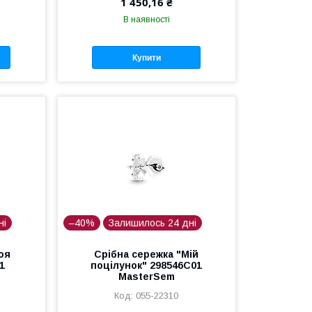
1 450,16 ₴
В наявності
Купити
ні
–40%
Залишилось 24 дні
оя
Срібна сережка "Мій
1
поцілунок" 298546C01
MasterSem
055-22310