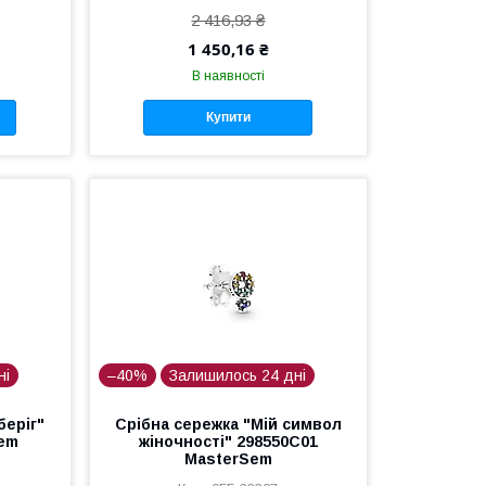
2 416,93 ₴
1 450,16 ₴
В наявності
Купити
ні
–40%
Залишилось 24 дні
беріг"
Срібна сережка "Мій символ
Sem
жіночності" 298550C01
MasterSem