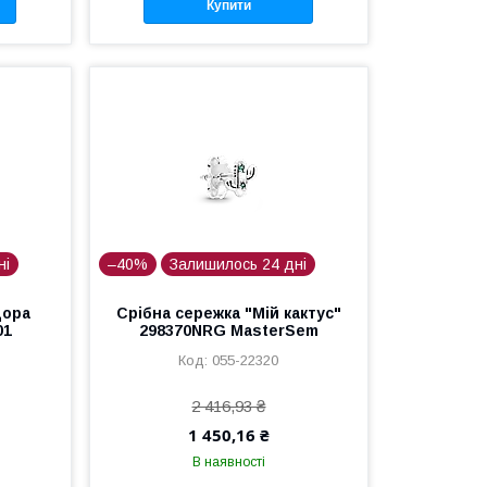
Купити
ні
–40%
Залишилось 24 дні
дора
Срібна сережка "Мій кактус"
01
298370NRG MasterSem
055-22320
2 416,93 ₴
1 450,16 ₴
В наявності