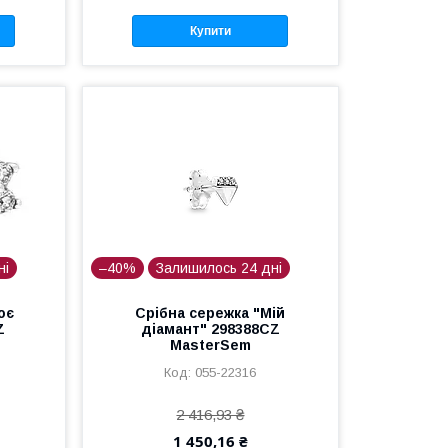
Купити
ні
–40%
Залишилось 24 дні
оє
Срібна сережка "Мій
Z
діамант" 298388CZ
MasterSem
055-22316
2 416,93 ₴
1 450,16 ₴