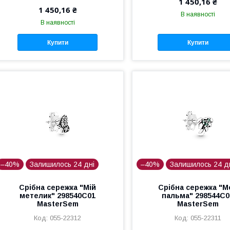
1 450,16 ₴
1 450,16 ₴
В наявності
В наявності
Купити
Купити
–40%
Залишилось 24 дні
–40%
Залишилось 24 д
Срібна сережка "Мій
Срібна сережка "М
метелик" 298540C01
пальма" 298544C0
MasterSem
MasterSem
055-22312
055-22311