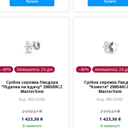
Купити
Купити
–40%
Залишилось 24 дні
–40%
Залишилось 24 д
Срібна сережка Пандора
Срібна сережка Пан
"Підкова на вдачу" 298369CZ
"Комета" 298549C
MasterSem
MasterSem
055-22262
055-22261
2 372,17 ₴
2 372,17 ₴
1 423,30 ₴
1 423,30 ₴
В наявності
В наявності